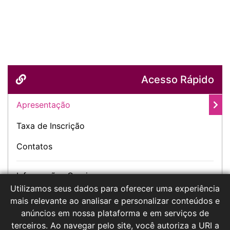
Acesso Rápido
Apresentação
Taxa de Inscrição
Contatos
Informações Gerais
Utilizamos seus dados para oferecer uma experiência
mais relevante ao analisar e personalizar conteúdos e
Apresentação
anúncios em nossa plataforma e em serviços de
terceiros. Ao navegar pelo site, você autoriza a URI a